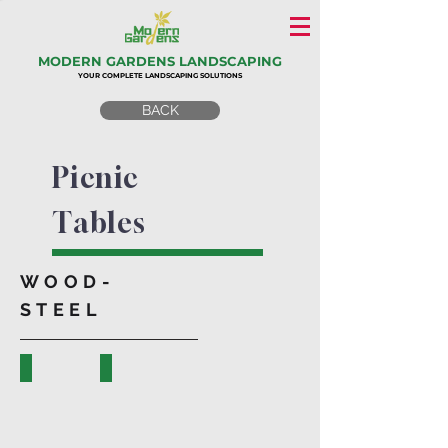
MODERN GARDENS LANDSCAPING
YOUR COMPLETE LANDSCAPING SOLUTIONS
BACK
Picnic
Tables
WOOD-
STEEL
40755-A
PK.17501-A