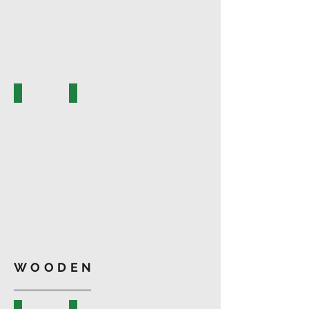
B-13
B-44
WOODEN